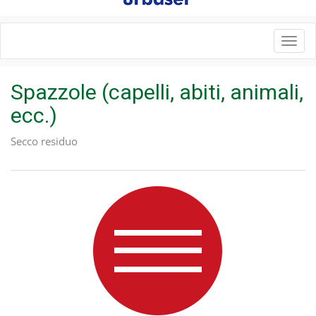
Toggl
navig
Spazzole (capelli, abiti, animali,
ecc.)
Secco residuo