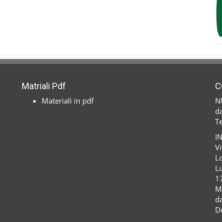
Matriali Pdf
C
Materiali in pdf
N
da
T
I
Vi
Lo
Lu
1
M
da
D