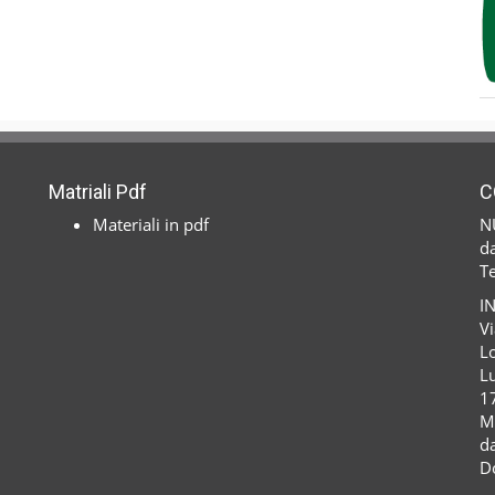
Matriali Pdf
C
Materiali in pdf
N
da
T
I
Vi
Lo
Lu
1
M
da
D