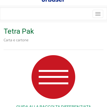
Toggl
navig
Tetra Pak
Carta e cartone
GUIDA ALLA RACCOLTA DIFFERENZIATA