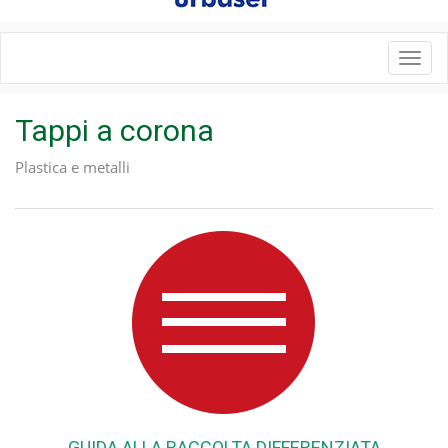
Toggl
navig
Tappi a corona
Plastica e metalli
GUIDA ALLA RACCOLTA DIFFERENZIATA