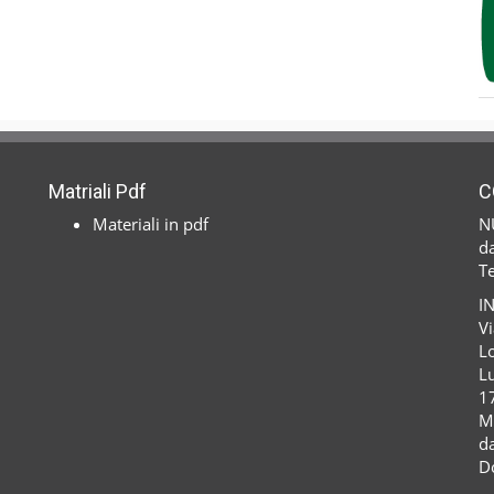
Matriali Pdf
C
Materiali in pdf
N
da
T
I
Vi
Lo
Lu
1
M
da
D