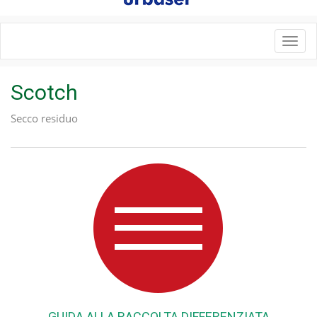
Toggl
navig
Scotch
Secco residuo
GUIDA ALLA RACCOLTA DIFFERENZIATA