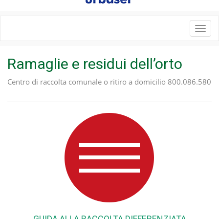
Toggl
navig
Ramaglie e residui dell’orto
Centro di raccolta comunale o ritiro a domicilio 800.086.580
GUIDA ALLA RACCOLTA DIFFERENZIATA