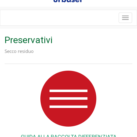
Toggl
navig
Preservativi
Secco residuo
GUIDA ALLA RACCOLTA DIFFERENZIATA