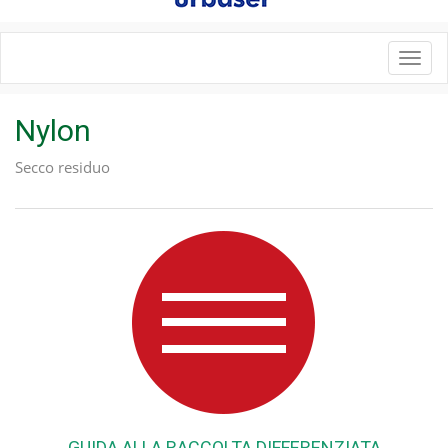
Toggl
navig
Nylon
Secco residuo
GUIDA ALLA RACCOLTA DIFFERENZIATA