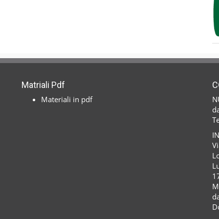
Matriali Pdf
C
Materiali in pdf
N
da
T
I
Vi
Lo
Lu
1
M
da
D