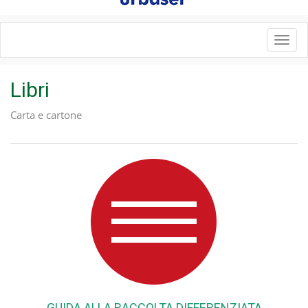
Toggl
navig
Libri
Carta e cartone
GUIDA ALLA RACCOLTA DIFFERENZIATA