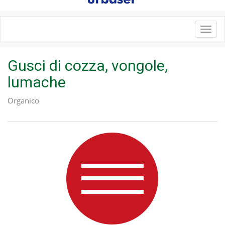
Toggl
navig
Gusci di cozza, vongole,
lumache
Organico