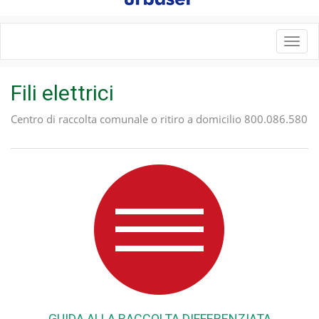
Toggl
navig
Fili elettrici
Centro di raccolta comunale o ritiro a domicilio 800.086.580
GUIDA ALLA RACCOLTA DIFFERENZIATA