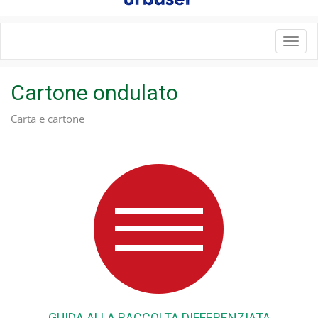
Toggl
navig
Cartone ondulato
Carta e cartone
GUIDA ALLA RACCOLTA DIFFERENZIATA