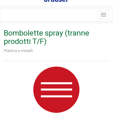
Toggl
navig
Bombolette spray (tranne
prodotti T/F)
Plastica e metalli