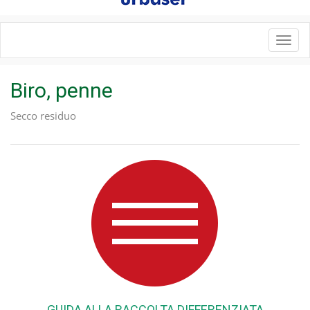
Toggl
navig
Biro, penne
Secco residuo
GUIDA ALLA RACCOLTA DIFFERENZIATA