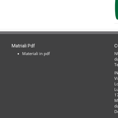
Matriali Pdf
C
Materiali in pdf
N
da
T
I
Vi
Lo
Lu
1
M
da
D