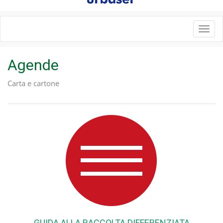
Toggl
navig
Agende
Carta e cartone
GUIDA ALLA RACCOLTA DIFFERENZIATA