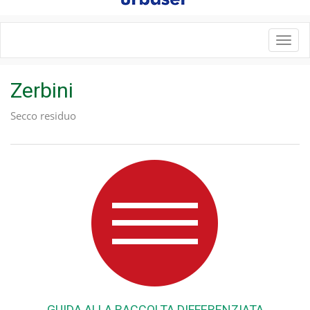
Toggl
navig
Zerbini
Secco residuo
GUIDA ALLA RACCOLTA DIFFERENZIATA