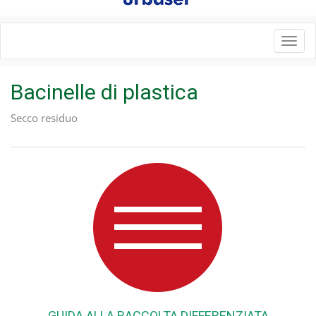
Toggl
navig
Bacinelle di plastica
Secco residuo
GUIDA ALLA RACCOLTA DIFFERENZIATA